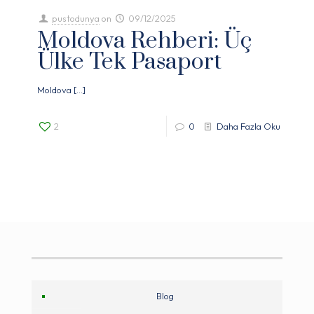
pustodunya
on
09/12/2025
Moldova Rehberi: Üç
Ülke Tek Pasaport
Moldova
[…]
2
0
Daha Fazla Oku
Blog