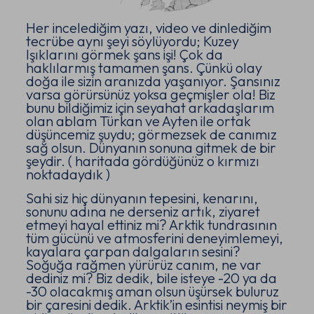
Her incelediğim yazı, video ve dinlediğim
tecrübe aynı şeyi söylüyordu; Kuzey
Işıklarını görmek şans işi! Çok da
haklılarmış tamamen şans. Çünkü olay
doğa ile sizin aranızda yaşanıyor. Şansınız
varsa görürsünüz yoksa geçmişler ola! Biz
bunu bildiğimiz için seyahat arkadaşlarım
olan ablam Türkan ve Ayten ile ortak
düşüncemiz şuydu; görmezsek de canımız
sağ olsun. Dünyanın sonuna gitmek de bir
şeydir. ( haritada gördüğünüz o kırmızı
noktadaydık )
Sahi siz hiç dünyanın tepesini, kenarını,
sonunu adına ne derseniz artık, ziyaret
etmeyi hayal ettiniz mi? Arktik tundrasının
tüm gücünü ve atmosferini deneyimlemeyi,
kayalara çarpan dalgaların sesini?
Soğuğa rağmen yürürüz canım, ne var
dediniz mi? Biz dedik, bile isteye -20 ya da
-30 olacakmış aman olsun üşürsek buluruz
bir çaresini dedik. Arktik’in esintisi neymiş bir