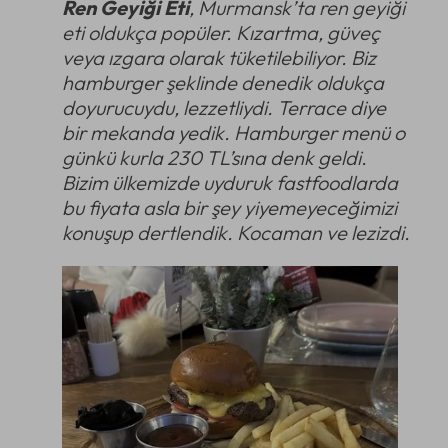
Ren Geyiği Eti
, Murmansk’ta ren geyiği
eti oldukça popüler. Kızartma, güveç
veya ızgara olarak tüketilebiliyor. Biz
hamburger şeklinde denedik oldukça
doyurucuydu, lezzetliydi. Terrace diye
bir mekanda yedik. Hamburger menü o
günkü kurla 230 TL’sına denk geldi.
Bizim ülkemizde uyduruk fastfoodlarda
bu fiyata asla bir şey yiyemeyeceğimizi
konuşup dertlendik. Kocaman ve lezizdi.