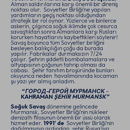
Alman saldırılarına karşı önemli bir direniş
noktası olur. Sovyetler Birliği’ne yapılan
yardımların geçiş noktası olduğundan
stratejik bir rol oynar. Yüzlerce ve binlerce
askerin, çılgınca soğuk iklimde çok cesurca
savaştıktan sonra Almanlara karşı Rusları
korurken hayatlarını kaybettikleri söylenir!
Savaş boyunca tüm Sovyetler birliğini
besleyen balıkçılığın çoğu da burada
yapılır. Fabrikalar durmaksızın 7/24
çalışır. Şehrin şiddetli bombalamalara ve
altyapısının çoğunun tahrip olması da
cabası. Şehir tanıtım broşüründe bunları
okuyunca neden havalimanında kocaman
şu yazı yer almış anladım.
“ ГОРОД-ГЕРОЙ МУРМАНСК
–
KAHRAMAN
ŞEHIR MURMANSK”
Soğuk Savaş
dönemine gelincede
Murmansk, Sovyetler Birliği’nin nükleer
denizaltı filosunun önemli bir üssü olarak
hizmet eder.
1991’ de
Sovyetler Birliği’nin
dağılmasının ardından, şehir Rusya’nın