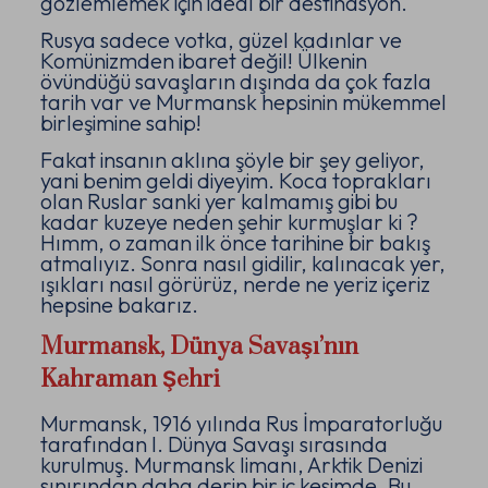
gözlemlemek için ideal bir destinasyon.
Rusya sadece votka, güzel kadınlar ve
Komünizmden ibaret değil! Ülkenin
övündüğü savaşların dışında da çok fazla
tarih var ve Murmansk hepsinin mükemmel
birleşimine sahip!
Fakat insanın aklına şöyle bir şey geliyor,
yani benim geldi diyeyim. Koca toprakları
olan Ruslar sanki yer kalmamış gibi bu
kadar kuzeye neden şehir kurmuşlar ki ?
Hımm, o zaman ilk önce tarihine bir bakış
atmalıyız. Sonra nasıl gidilir, kalınacak yer,
ışıkları nasıl görürüz, nerde ne yeriz içeriz
hepsine bakarız.
Murmansk, Dünya Savaşı’nın
Kahraman Şehri
Murmansk, 1916 yılında Rus İmparatorluğu
tarafından I. Dünya Savaşı sırasında
kurulmuş. Murmansk limanı, Arktik Denizi
sınırından daha derin bir iç kesimde. Bu,