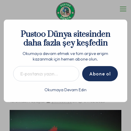
Kuzey Işıkları, Murmansk
Pustoo Dünya sitesinden
ve Teriberka Gezi Rehberi
daha fazla şey keşfedin
Okumaya devam etmek ve tüm arşive erişim
kazanmak için hemen abone olun.
E-postanızı yazın…
Abone ol
Kuzey Işıkları, Murmansk
ve Teriberka Gezi Rehberi
Okumaya Devam Edin
Tarafından Paylaşıldı
pustodunya
on
09/02/2025