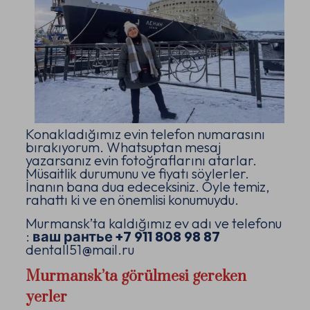
Konakladığımız evin telefon numarasını
bırakıyorum. Whatsuptan mesaj
yazarsanız evin fotoğraflarını atarlar.
Müsaitlik durumunu ve fiyatı söylerler.
İnanın bana dua edeceksiniz. Öyle temiz,
rahattı ki ve en önemlisi konumuydu.
Murmansk’ta kaldığımız ev adı ve telefonu
:
ваш рантье +7 911 808 98 87
dentall51@mail.ru
Murmansk’ta görülmesi gereken
yerler