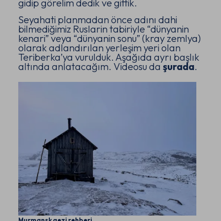
gidip görelim dedik ve gittik.
Seyahati planmadan önce adını dahi
bilmediğimiz Ruslarin tabiriyle “dünyanin
kenari” veya “dünyanin sonu” (kray zemlya)
olarak adlandırılan yerleşim yeri olan
Teriberka’ya vurulduk. Aşağıda ayrı başlık
altında anlatacağım. Videosu da
şurada
.
Murmansk gezi rehberi