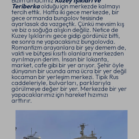
Bizim amacımız
Kuzey Işıkları ve
Teriberka
olduğu için merkezde kalmayı
tercih ettik. Hatta iki gece merkezde, bir
gece ormanda bungolov tesisinde
ayarlasak da vazgeçtik. Çünkü mevsim kış
ve biz o soğuğa alışkın değiliz. Netice de
Kuzey Işıklarını gece gidip gördünüz bitti,
ee sonra ne yapacaksınız bungolovda.
Romantizm arayanlara bir şey demem de,
vakti ve bütçesi kısıtlı olanlara merkezden
ayrılmayın derim. İnsan bir lokanta,
market, cafe gibi bir yer arıyor. Şehir öyle
dünyanın bir ucunda ama ücra bir yer değil
kocaman bir yerleşim merkezi. Tipik Rus
caddeleriyle, bulvarları, parklarıyla
görülmeye değer bir yer. Merkezde bir yer
yapacaklarımız için hareket hızımızı
arttırır.