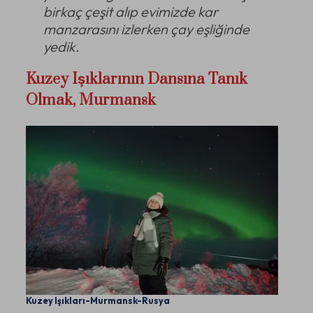
birkaç çeşit alıp evimizde kar
manzarasını izlerken çay eşliğinde
yedik.
Kuzey Işıklarının Dansına Tanık
Olmak, Murmansk
Kuzey Işıkları-Murmansk-Rusya