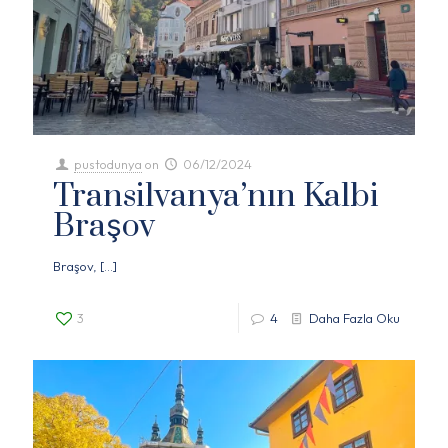
pustodunya
on
06/12/2024
Transilvanya’nın Kalbi
Braşov
Braşov,
[…]
3
4
Daha Fazla Oku