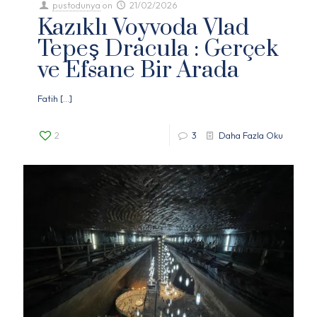
pustodunya
on
21/02/2026
Kazıklı Voyvoda Vlad
Tepeş Dracula : Gerçek
ve Efsane Bir Arada
Fatih
[…]
2
3
Daha Fazla Oku