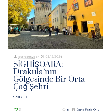
pustodunya
on
05/12/2024
SİGHİŞOARA:
Drakula’nın
Gölgesinde Bir Orta
Çağ Şehri
Geldik
[…]
3
6
Daha Fazla Oku