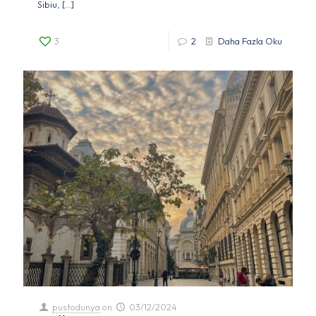
Sibiu,
[…]
3
2
Daha Fazla Oku
pustodunya
on
03/12/2024