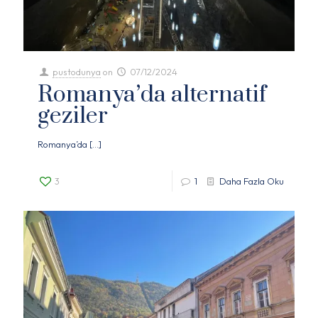
pustodunya
on
07/12/2024
Romanya’da alternatif
geziler
Romanya’da
[…]
3
1
Daha Fazla Oku