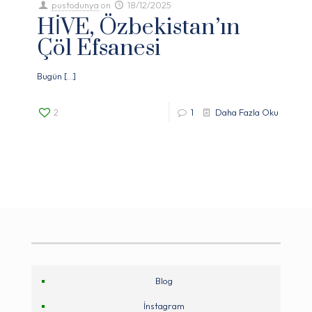
pustodunya
on
18/12/2025
HİVE, Özbekistan’ın
Çöl Efsanesi
Bugün
[…]
2
1
Daha Fazla Oku
Blog
İnstagram