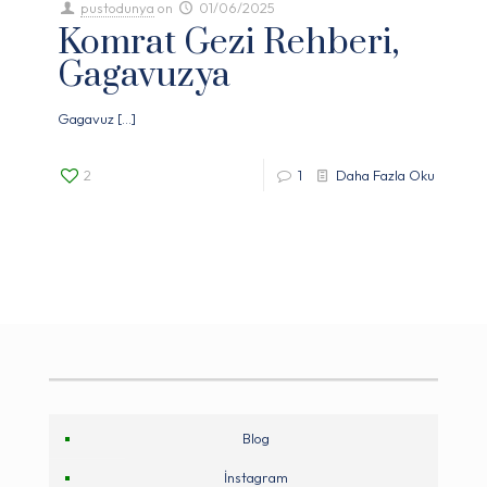
pustodunya
on
01/06/2025
Komrat Gezi Rehberi,
Gagavuzya
Gagavuz
[…]
2
1
Daha Fazla Oku
Blog
İnstagram