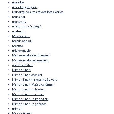
marakeş
marakeş çarşıları
Marakeş-fas-fas'ta gezilecek yerler
marsilya
marşmira
marşmira yürüyüşü
matmata
Mescidiaksa
mezar odaları
mezuza
michelangelo
Michelangelo Pieat heykeli
Michelangelo'nun eserleri
mileva einstein
Mimar Sinan
Mimar Sinan eserleri
Mimar Sinan Kırkçeşme Su yolu
Mimar Sinan Mağlova Kemeri
Mimar Sinan' ınilk eseri
Mimar Sinan' ın imzası
Mimar Sinan' ın köprüleri
Mimar Sinan' ın şaheseri
mimari
Miras günleri