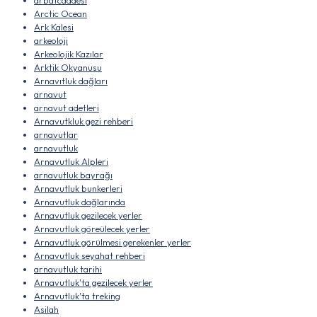
arbatcaddesi
Arctic Ocean
Ark Kalesi
arkeoloji
Arkeolojik Kazılar
Arktik Okyanusu
Arnavıtluk dağları
arnavut
arnavut adetleri
Arnavutkluk gezi rehberi
arnavutlar
arnavutluk
Arnavutluk Alpleri
arnavutluk bayrağı
Arnavutluk bunkerleri
Arnavutluk dağlarında
Arnavutluk gezilecek yerler
Arnavutluk göreülecek yerler
Arnavutluk görülmesi gerekenler yerler
Arnavutluk seyahat rehberi
arnavutluk tarihi
Arnavutluk'ta gezilecek yerler
Arnavutluk'ta treking
Asilah