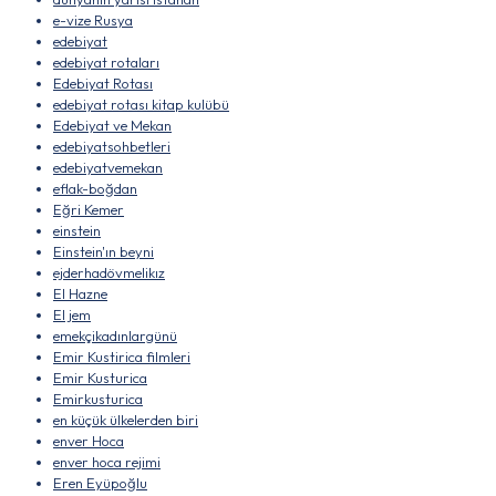
e-vize Rusya
edebiyat
edebiyat rotaları
Edebiyat Rotası
edebiyat rotası kitap kulübü
Edebiyat ve Mekan
edebiyatsohbetleri
edebiyatvemekan
eflak-boğdan
Eğri Kemer
einstein
Einstein'ın beyni
ejderhadövmelikız
El Hazne
El jem
emekçikadınlargünü
Emir Kustirica filmleri
Emir Kusturica
Emirkusturica
en küçük ülkelerden biri
enver Hoca
enver hoca rejimi
Eren Eyüpoğlu