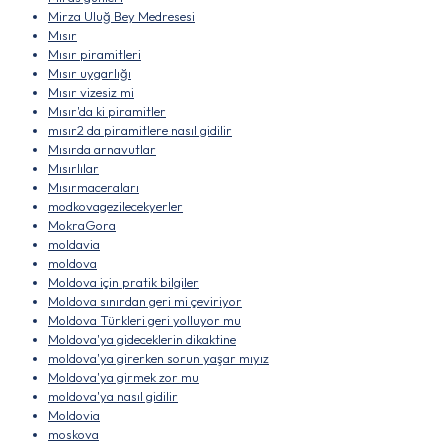
Mirza Uluğ Bey Medresesi
Mısır
Mısır piramitleri
Mısır uygarlığı
Mısır vizesiz mi
Mısır'da ki piramitler
mısır2 da piramitlere nasıl gidilir
Mısırda arnavutlar
Mısırlılar
Mısırmaceraları
modkovagezilecekyerler
MokraGora
moldavia
moldova
Moldova için pratik bilgiler
Moldova sınırdan geri mi çeviriyor
Moldova Türkleri geri yolluyor mu
Moldova'ya gideceklerin dikaktine
moldova'ya girerken sorun yaşar mıyız
Moldova'ya girmek zor mu
moldova'ya nasıl gidilir
Moldovia
moskova