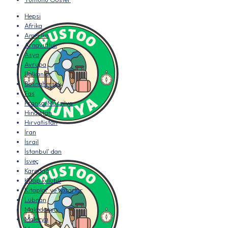
Hepsi
Afrika
Amerika
Arnavutluk
Asya
Avrupa
Balkanlar
Bosnahersek
Fas
Fransa/Marsilya
Hindistan
Hırvatistan
İran
İsrail
İstanbul' dan
İsveç
Karadağ
Kitap kulübü
Kitaplar ve yazarlar
Lübnan
Makedonya
Malezya