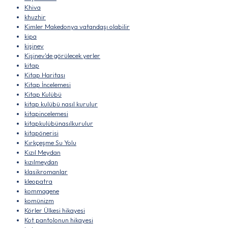
Khiva
khuzhir
Kimler Makedonya vatandaşı olabilir
kipa
kişinev
Kişinev'de görülecek yerler
kitap
Kitap Haritası
Kitap İncelemesi
Kitap Kulübü
kitap kulübü nasıl kurulur
kitapincelemesi
kitapkulübünasılkurulur
kitapönerisi
Kırkçeşme Su Yolu
Kızıl Meydan
kızılmeydan
klasikromanlar
kleopatra
kommagene
komünizm
Körler Ülkesi hikayesi
Kot pantolonun hikayesi