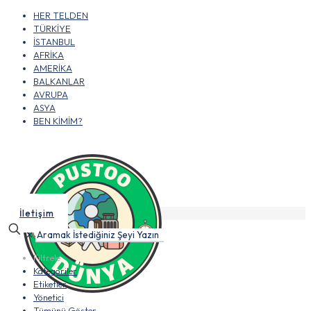
HER TELDEN
TÜRKİYE
İSTANBUL
AFRİKA
AMERİKA
BALKANLAR
AVRUPA
ASYA
BEN KİMİM?
İletişim
✕
Filtrele
Kategoriler
Etiketler
Yönetici
Tümünü Göster