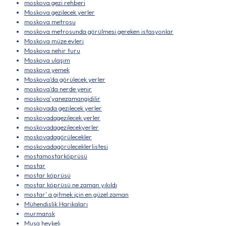
moskova gezi rehberi
Moskova gezilecek yerler
moskova metrosu
moskova metrosunda görülmesi gereken istasyonlar
Moskova müze evleri
Moskova nehir turu
Moskova ulaşım
moskova yemek
Moskova'da görülecek yerler
moskova'da nerde yenir
moskova'yanezamangidilir
moskovada gezilecek yerler
moskovadagezilecek yerler
moskovadagezilecekyerler
moskovadagörülecekler
moskovadagörüleceklerlistesi
mostamostarköprüsü
mostar
mostar köprüsü
mostar köprüsü ne zaman yıkıldı
mostar' a gitmek için en güzel zaman
Mühendislik Harikaları
murmansk
Musa heykeli