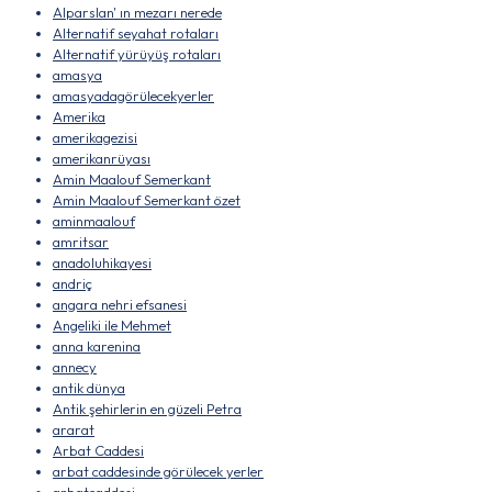
Alparslan' ın mezarı nerede
Alternatif seyahat rotaları
Alternatif yürüyüş rotaları
amasya
amasyadagörülecekyerler
Amerika
amerikagezisi
amerikanrüyası
Amin Maalouf Semerkant
Amin Maalouf Semerkant özet
aminmaalouf
amritsar
anadoluhikayesi
andriç
angara nehri efsanesi
Angeliki ile Mehmet
anna karenina
annecy
antik dünya
Antik şehirlerin en güzeli Petra
ararat
Arbat Caddesi
arbat caddesinde görülecek yerler