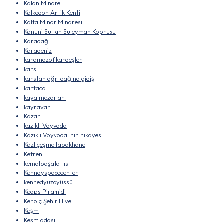
Kalan Minare
Kalkedon Antik Kenti
Kalta Minor Minaresi
Kanuni Sultan Süleyman Köprüsü
Karadağ
Karadeniz
karamozof kardeşler
kars
karstan ağrı dağına gidiş
kartaca
kaya mezarları
kayravan
Kazan
kazıklı Voyvoda
Kazıklı Voyvoda' nın hikayesi
Kazlıçeşme tabakhane
Kefren
kemalpaşatatlısı
Kenndyspacecenter
kennedyuzayüssü
Keops Piramidi
Kerpiç Şehir Hive
Keşm
Keşm adası