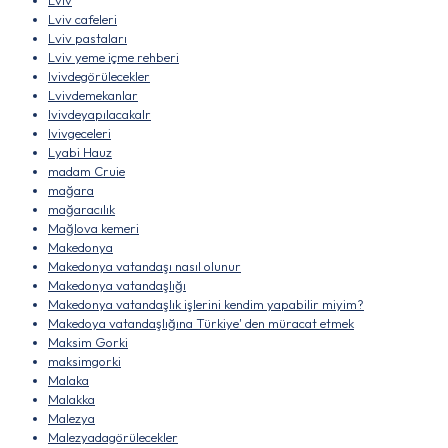
Lviv
Lviv cafeleri
Lviv pastaları
Lviv yeme içme rehberi
lvivdegörülecekler
Lvivdemekanlar
lvivdeyapılacakalr
lvivgeceleri
Lyabi Hauz
madam Cruie
mağara
mağaracılık
Mağlova kemeri
Makedonya
Makedonya vatandaşı nasıl olunur
Makedonya vatandaşlığı
Makedonya vatandaşlık işlerini kendim yapabilir miyim?
Makedoya vatandaşlığına Türkiye' den müracat etmek
Maksim Gorki
maksimgorki
Malaka
Malakka
Malezya
Malezyadagörülecekler