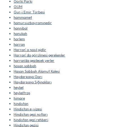
Gorki Parkı
GUM
Gur-i Emir Türbesi
hammamet
hamursuzbayramınedir
hannibal
hanukah
harlem
harran
Harran' a nasıl gidlir
Harran' da görülmesi gerekenler
harran'da gezilecek yerler
hasan sabbah
Hasan Sabbah Alamut Kalesi
Haydarpaşa Garı
Haydarpaşa Sığınakları
heykel
heykeltraş
himare
hindistan
Hindistan e-vizesi
Hindistan gezi notları
hindistan gezi rehberi
Hindistan gezisi