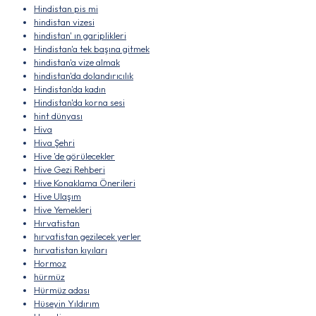
Hindistan pis mi
hindistan vizesi
hindistan' ın gariplikleri
Hindistan'a tek başına gitmek
hindistan'a vize almak
hindistan'da dolandırıcılık
Hindistan'da kadın
Hindistan'da korna sesi
hint dünyası
Hiva
Hiva Şehri
Hive 'de görülecekler
Hive Gezi Rehberi
Hive Konaklama Önerileri
Hive Ulaşım
Hive Yemekleri
Hırvatistan
hırvatistan gezilecek yerler
hırvatistan kıyıları
Hormoz
hürmüz
Hürmüz adası
Hüseyin Yıldırım