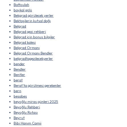
Battoulah
baykal gölü
Bekgrad görülecek yerler
Bektaşilerin kutsal dağı
Belgrad
Belgrad gezi rehberi
Belgrad için bonus bilgiler
Belgrad kalesi
Belgrad Ormanı
Belgrad Ormanı Bendler
belgradtagezilecekyerler
bender
Bendler
Bentler
berat
Berat'ta görülmesi gerekenler
bern
besabes
beyoğlu miras günleri 2025
Beyoğlu Rehberi
Beyoğlu Rotası
Beyrut
Bibi Hanım Camii