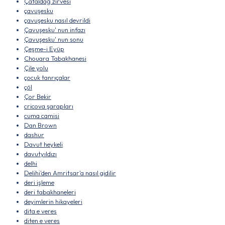
Çataldağ zirvesi
çavuşesku
çavuşesku nasıl devrildi
Çavuşesku' nun infazı
Çavuşesku' nun sonu
Çeşme-i Eyüp
Chouara Tabakhanesi
Çile yolu
çocuk tanrıçalar
çöl
Çor Bekir
cricova şarapları
cuma camisi
Dan Brown
dashur
Davut heykeli
davutyıldızı
delhi
Delihi'den Amritsar'a nasıl gidilir
deri işleme
deri tabakhaneleri
deyimlerin hikayeleri
dita e veres
diten e veres