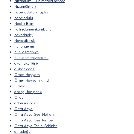
Nizamülmül' ün mezarı nerede
Nizamülmülk
nobel ödüllü kitaplar
nobelödülü
Noetik Bilim
notredameınkamburu
novodaviçi
Novosibirsk
nuhungemisi
nuruosmaniye
nuruosmaniye camii
okumakültürü
olkhon adası
Ömer Hayyam
Ömer Hayyam kimdir
Omsk
orangutan parkı
Ordu
orhei manastırı
Orta Asya
Orta Asya Gezi Notları
Orta Asya Gezi Rehberi
Orta Asya Tarihi Şehirler
ortadoğu