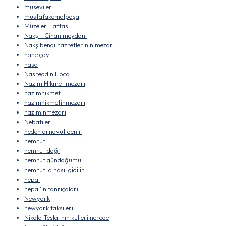
museviler
mustafakemalpaşa
Müzeler Haftası
Nakş-ı Cihan meydanı
Nakşıbendi hazretlerinin mezarı
nane çayı
nasa
Nasreddin Hoca
Nazım Hikmet mezarı
nazımhikmet
nazımhikmetinmezarı
nazımınmezarı
Nebatiler
neden arnavut denir
nemrut
nemrut dağı
nemrut gündoğumu
nemrut' a nasıl gidilir
nepal
nepal'in tanrıçaları
Newyork
newyork taksileri
Nikola Tesla' nın külleri nerede