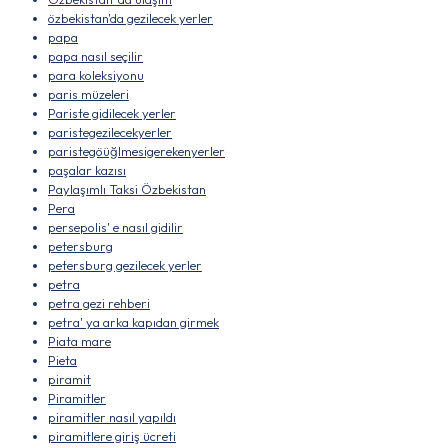
özbekistan'da gezilecek yerler
papa
papa nasıl seçilir
para koleksiyonu
paris müzeleri
Pariste gidilecek yerler
paristegezilecekyerler
paristegöüğlmesigerekenyerler
paşalar kazısı
Paylaşımlı Taksi Özbekistan
Pera
persepolis' e nasıl gidilir
petersburg
petersburg gezilecek yerler
petra
petra gezi rehberi
petra' ya arka kapıdan girmek
Piata mare
Pieta
piramit
Piramitler
piramitler nasıl yapıldı
piramitlere giriş ücreti