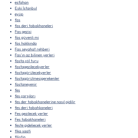
esfahan
Eski İstanbul
eyüp
fas
fas deri tabakhaneleri
Fas gezisi
fas güvenli mi
fas hakkında
Fas seyahat rehberi
Fas'ın az bilinen yerleri
fasta çöl turu
fastagezilecekyerler
fastagörülecekyerler
fastagörülmesigerekenler
fastaneyenir
fes
fes çarşıları
fes der tabakhanelerine nasıl gidilir
fes deri tabahkaneleri
Fes gezilecek yerler
Fes tabakhaneleri
feste gideliecek yerler
fika saati
filistin