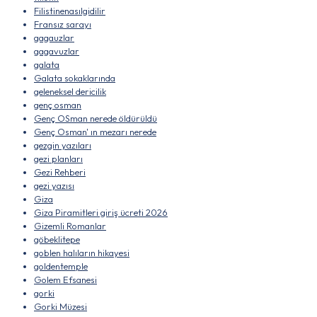
Filistinenasılgidilir
Fransız sarayı
gagauzlar
gagavuzlar
galata
Galata sokaklarında
geleneksel dericilik
genç osman
Genç OSman nerede öldürüldü
Genç Osman' ın mezarı nerede
gezgin yazıları
gezi planları
Gezi Rehberi
gezi yazısı
Giza
Giza Piramitleri giriş ücreti 2026
Gizemli Romanlar
göbeklitepe
goblen halıların hikayesi
goldentemple
Golem Efsanesi
gorki
Gorki Müzesi