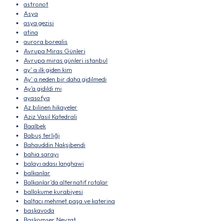
astronot
Asya
asya gezisi
atina
aurora borealis
Avrupa Miras Günleri
Avrupa miras günleri istanbul
ay' a ilk giden kim
Ay' a neden bir daha gidilmedi
Ay'a gidildi mi
ayasofya
Az.bilinen hikayeler
Aziz Vasil Katedrali
Baalbek
Babuş terliği
Bahauddin Nakşibendi
bahia sarayı
balayı adası langhawi
balkanlar
Balkanlar'da alternatif rotalar
ballokume kurabiyesi
baltacı mehmet paşa ve katerina
baskavoda
Başkomser Nevzat