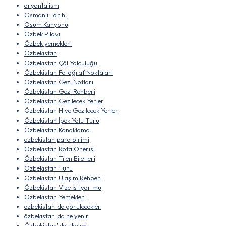
oryantalism
Osmanlı Tarihi
Osum Kanyonu
Özbek Pilavı
Özbek yemekleri
Özbekistan
Özbekistan Çöl Yolculuğu
Özbekistan Fotoğraf Noktaları
Özbekistan Gezi Notları
Özbekistan Gezi Rehberi
Özbekistan Gezilecek Yerler
Özbekistan Hive Gezilecek Yerler
Özbekistan İpek Yolu Turu
Özbekistan Konaklama
özbekistan para birimi
Özbekistan Rota Önerisi
Özbekistan Tren Biletleri
Özbekistan Turu
Özbekistan Ulaşım Rehberi
Özbekistan Vize İstiyor mu
Özbekistan Yemekleri
özbekistan' da görülecekler
özbekistan' da ne yenir
Özbekistan' da ulaşım