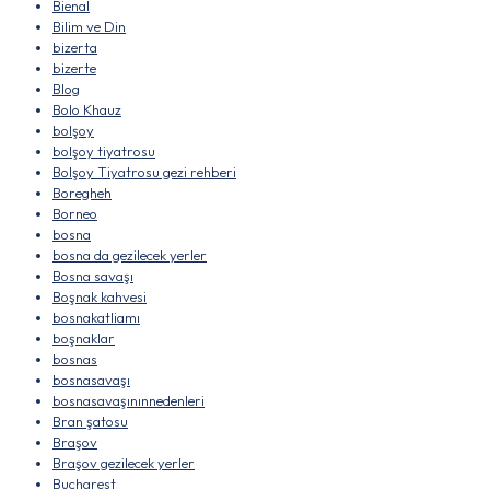
Bienal
Bilim ve Din
bizerta
bizerte
Blog
Bolo Khauz
bolşoy
bolşoy tiyatrosu
Bolşoy Tiyatrosu gezi rehberi
Boregheh
Borneo
bosna
bosna da gezilecek yerler
Bosna savaşı
Boşnak kahvesi
bosnakatliamı
boşnaklar
bosnas
bosnasavaşı
bosnasavaşınınnedenleri
Bran şatosu
Braşov
Braşov gezilecek yerler
Bucharest