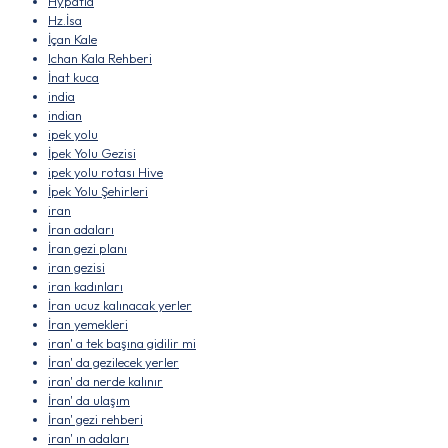
Hypatia
Hz.İsa
İçan Kale
Ichan Kala Rehberi
İnat kuca
india
indian
ipek yolu
İpek Yolu Gezisi
ipek yolu rotası Hive
İpek Yolu Şehirleri
iran
İran adaları
İran gezi planı
iran gezisi
iran kadınları
İran ucuz kalınacak yerler
İran yemekleri
iran' a tek başına gidilir mi
İran' da gezilecek yerler
iran' da nerde kalınır
İran' da ulaşım
İran' gezi rehberi
iran' ın adaları