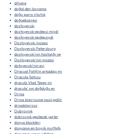
ditvere
doğal deri boyama
doğu paris irkutsk
doğuekspresi
dostoyevski
dostoyevski epilepsi miydi
dostoyevski epilepsiydi
Dostoyevski müzesi
Dostoyevski Petersburg
dostoyevski'nin hastalığı ne
Dostoyevski'nin müzesi
dotoyevski'nin evi
Dracual Fatih'in arkadaşı mı
Dracula Şatosu
dracula Vlad Tepeş mi
dracula' nın doğduğu ev
Drina
Drina köprüsüne nasıl gidilir
drinaköprüsü
Dubrovnik
dubrovnik gezilecek yerler
dünya klasikleri
dünyanın en büyük mutfağı
dünyanın yarısı isfahan