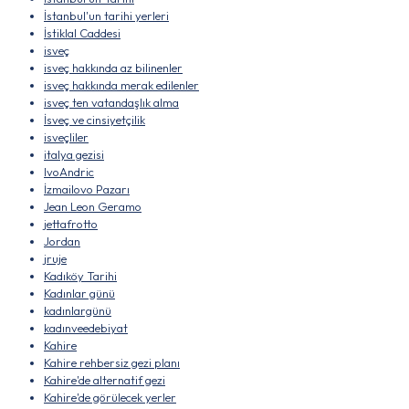
İstanbul'un tarihi yerleri
İstiklal Caddesi
isveç
isveç hakkında az bilinenler
isveç hakkında merak edilenler
isveç ten vatandaşlık alma
İsveç ve cinsiyetçilik
isveçliler
italya gezisi
IvoAndric
İzmailovo Pazarı
Jean Leon Geramo
jettafrotto
Jordan
jruje
Kadıköy Tarihi
Kadınlar günü
kadınlargünü
kadınveedebiyat
Kahire
Kahire rehbersiz gezi planı
Kahire'de alternatif gezi
Kahire'de görülecek yerler