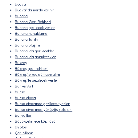
budva
Budva' da nerde kalınır
buhara
Buhara Gezi Rehberi
Buhara gezilecek yerler
Buhara konaklama
Buhara tarihi
Buhara ulaşım
Buhara' da gezilecekler
Buhara' da görülecekler
Bükreş
Bükreş gezi rehberi
Bükreş' e kaç gün ayıralım
Bükreş'te gezilecek yerler
BunkerArt
bursa
bursa civarı
Bursa civarında gezilecek yerler
bursa civarında yürüyüş rotaları
buryatlar
Büyükçekmece köprüsü
byblos
Çar Minor