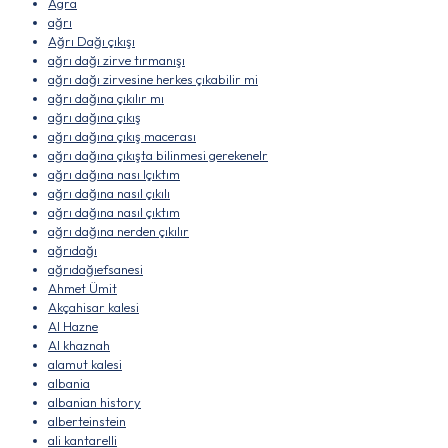
Agra
ağrı
Ağrı Dağı çıkışı
ağrı dağı zirve tırmanışı
ağrı dağı zirvesine herkes çıkabilir mi
ağrı dağına çıkılır mı
ağrı dağına çıkış
ağrı dağına çıkış macerası
ağrı dağına çıkışta bilinmesi gerekenelr
ağrı dağına nası lçıktım
ağrı dağına nasıl çıkılı
ağrı dağına nasıl çıktım
ağrı dağına nerden çıkılır
ağrıdağı
ağrıdağıefsanesi
Ahmet Ümit
Akçahisar kalesi
Al Hazne
Al khaznah
alamut kalesi
albania
albanian history
alberteinstein
ali kantarelli