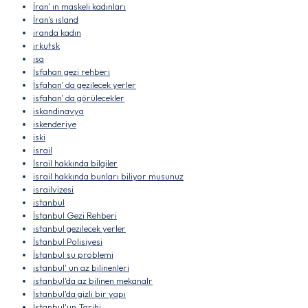
İran' ın maskeli kadınları
İran's ısland
iranda kadın
irkutsk
isa
İsfahan gezi rehberi
İsfahan' da gezilecek yerler
isfahan' da görülecekler
iskandinavya
iskenderiye
iski
israil
İsrail hakkında bilgiler
israil hakkında bunları biliyor musunuz
israilvizesi
istanbul
İstanbul Gezi Rehberi
istanbul gezilecek yerler
İstanbul Polisiyesi
İstanbul su problemi
istanbul' un az bilinenleri
istanbul'da az bilinen mekanalr
İstanbul'da gizli bir yapı
İstanbul'un Tarihi