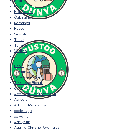
Mısır
Moldova
Not Defteri
Özbekistan
Romanya
Rusya
Sırbistan
Tunus
Türkiye
Vatikan
Hepsi
11temmuz
28 sayısının gizemi
3.Yeditepe Bienali
6-7 Eylül
Abdülaziz Han Medresesi
Acı yolu
Ad Deir Monastery
adele hugo
adıyaman
Adriyatik
Agatha Christie Pera Palas