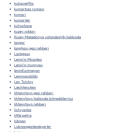
kulüpnetflix
kumarbaz romanı
kumari
kumariler
kütüphane
kuzey ışıkları
Kuzey Makedonya vatandaşlığı hakkında
langar
langhavi gezi rehberi
Lankgawi
Lenin'in Mozolesi
Lenin'in mumyası
leninKızılmeyan
Leninnasılöldü
Lev Tolstoy
Liechtenstein
lihtenştayn gezi rehberi
lihtenştayn hakkında bilmedikleriniz
lihtenştayn rehberi
listvyanka
little petra
lübnan
Lübnangezilecekyerler