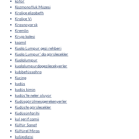
kotor
Kozmonotluk Müzesi
Kraliçe elizabeth
Kraliçe Vi
Krasnoyarsk
Kremlin
Kruja kalesi
ksamil
Kuala Lumpur gezi rehberi
Kuala Lumpur' da görülecekler
Kualalumpur
kualalumpurdagezilecekyerler
kubbetüssahra
Kucing
kudüs
kudüs kimin
kudüs'te neler oluyor
Kudüsgörülmesigerekenyerler
Kudüste görülecekler
Kudüsüntarihi
kul şerif camii
Kültür Sanat
Kültürel Miras
kulüpdizisi