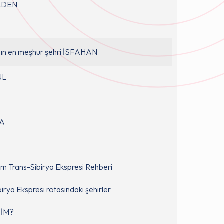
LDEN
’ ın en meşhur şehri İSFAHAN
UL
A
A
m Trans-Sibirya Ekspresi Rehberi
irya Ekspresi rotasındaki şehirler
MİM?