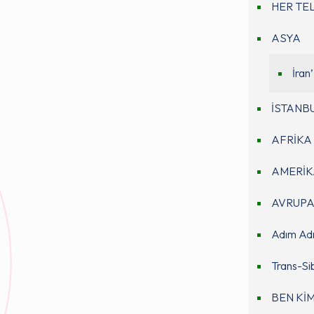
HER TE
ASYA
İran
İSTANB
AFRİKA
AMERİK
AVRUP
Adım Adı
Trans-Sib
BEN Kİ