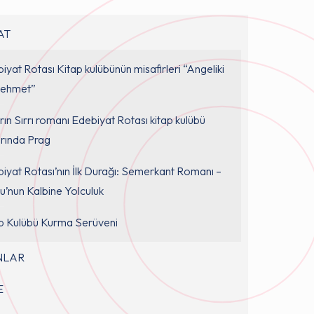
AT
iyat Rotası Kitap kulübünün misafirleri “Angeliki
Mehmet”
arın Sırrı romanı Edebiyat Rotası kitap kulübü
rında Prag
iyat Rotası’nın İlk Durağı: Semerkant Romanı –
’nun Kalbine Yolculuk
p Kulübü Kurma Serüveni
NLAR
E