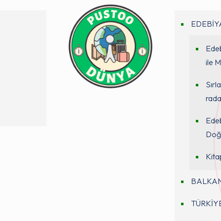
EDEBİY
Edeb
ile 
Sırl
rada
Edeb
Doğu
Kita
BALKA
TÜRKİY