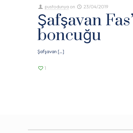
pustodunya
on
23/04/2019
Şafşavan Fas
boncuğu
Şafşavan
[…]
1