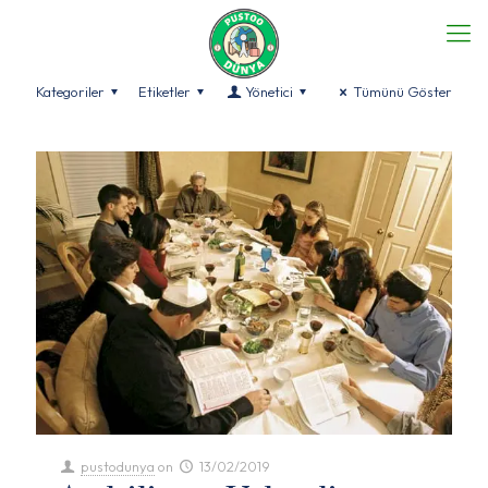
Kategoriler
Etiketler
Yönetici
Tümünü Göster
pustodunya
on
13/02/2019