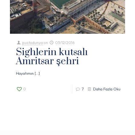
pustodunya
on
03/12/2016
Sighlerin kutsalı
Amritsar şehri
Hayatımın
[…]
0
7
Daha Fazla Oku